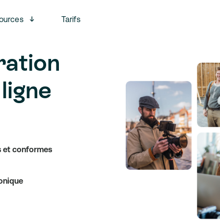
u
Open menu
ources
Tarifs
ration
ligne
s et conformes
ronique