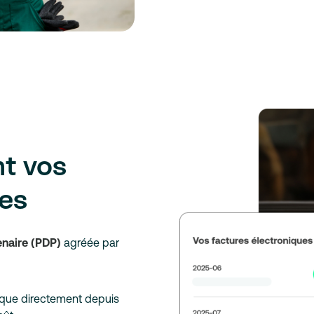
t vos
ues
enaire (PDP)
agréée par
ique directement depuis