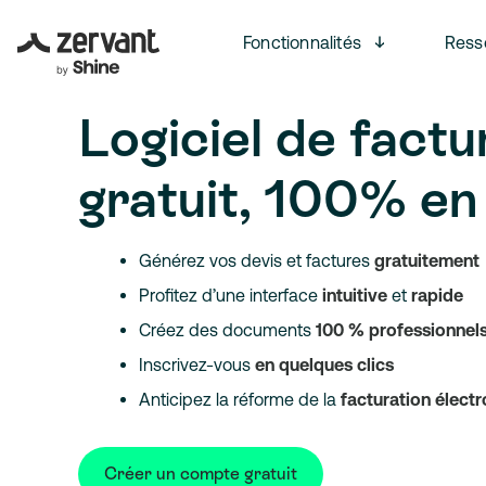
Open men
Fonctionnalités
Ress
Logiciel de factu
gratuit, 100% en 
Générez vos devis et factures
gratuitement
Profitez d’une interface
intuitive
et
rapide
Créez des documents
100 % professionnel
Inscrivez-vous
en
quelques clics
Anticipez la réforme de la
facturation élect
Créer un compte gratuit