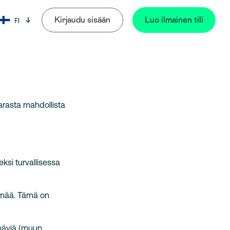
Kirjaudu sisään
Luo ilmainen tili
FI
Kieli: Suomi
arasta mahdollista
eksi turvallisessa
lmää. Tämä on
 häviä (muun