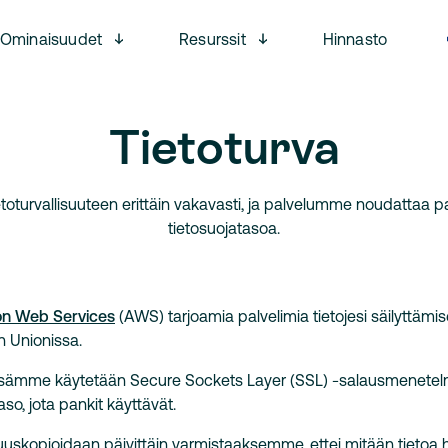
Open menu
Open menu
Ominaisuudet
Resurssit
Hinnasto
Tietoturva
turvallisuuteen erittäin vakavasti, ja palvelumme noudattaa p
tietosuojatasoa.
n Web Services
(AWS) tarjoamia palvelimia tietojesi säilyttämis
 Unionissa.
issämme käytetään Secure Sockets Layer (SSL) -salausmenete
so, jota pankit käyttävät.
uuskopioidaan päivittäin varmistaaksemme, ettei mitään tietoa