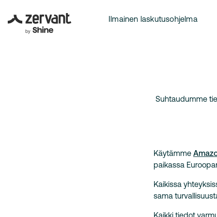
Ilmainen laskutusohjelma
Suhtaudumme tieto
Käytämme
Amazo
paikassa Euroopan
Kaikissa yhteyks
sama turvallisuusta
Kaikki tiedot varm