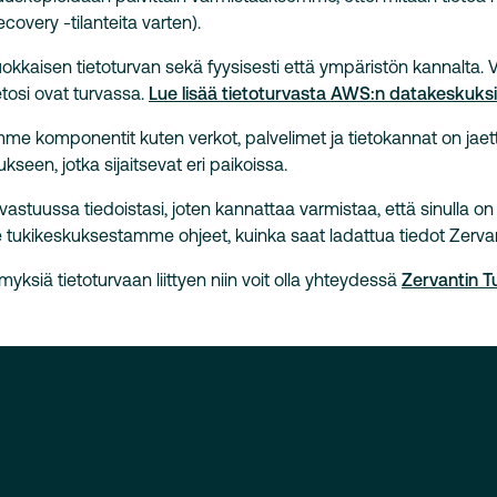
covery -tilanteita varten).
okkaisen tietoturvan sekä fyysisesti että ympäristön kannalta. Vo
ietosi ovat turvassa.
Lue lisää tietoturvasta AWS:n datakeskuks
mme komponentit kuten verkot, palvelimet ja tietokannat on jae
seen, jotka sijaitsevat eri paikoissa.
vastuussa tiedoistasi, joten kannattaa varmistaa, että sinulla o
tukikeskuksestamme ohjeet, kuinka saat ladattua tiedot Zervant-
myksiä tietoturvaan liittyen niin voit olla yhteydessä
Zervantin 