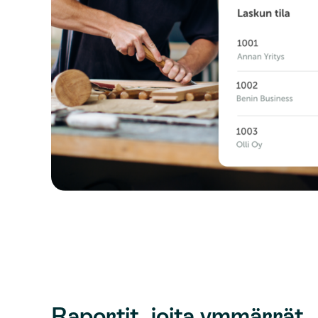
Raportit, joita ymmärrät