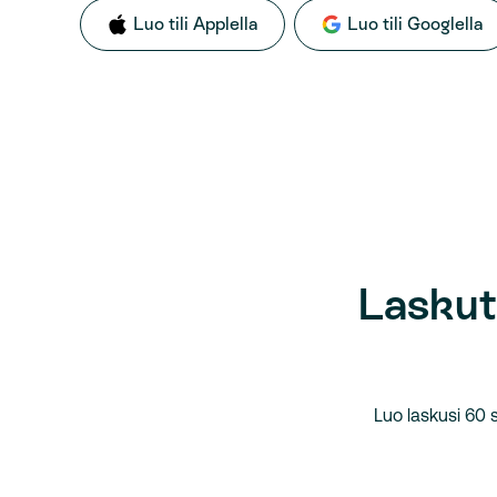
Luo tili Applella
Luo tili Googlella
Laskut
Luo laskusi 60 s