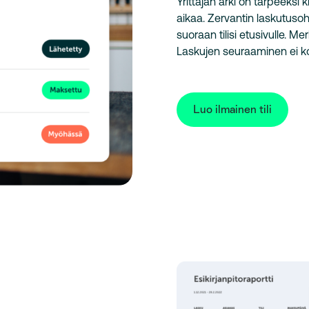
Yrittäjän arki on tarpeeksi k
aikaa. Zervantin laskutusoh
suoraan tilisi etusivulle. Me
Laskujen seuraaminen ei ko
Luo ilmainen tili