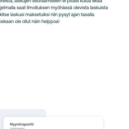
iireistä, laskujen seuraamiseen ei pitäisi kulua liikaa
jelmalla saat ilmoituksen myöhässä olevista laskuista
rkitse laskusi maksetuiksi niin pysyt ajan tasalla.
skaan ole ollut näin helppoa!