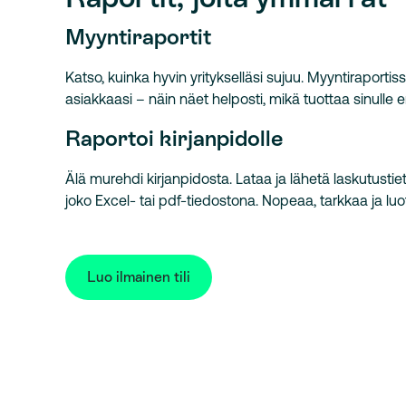
Myyntiraportit
Katso, kuinka hyvin yritykselläsi sujuu. Myyntiraportissa
asiakkaasi – näin näet helposti, mikä tuottaa sinulle en
Raportoi kirjanpidolle
Älä murehdi kirjanpidosta. Lataa ja lähetä laskutustieto
joko Excel- tai pdf-tiedostona. Nopeaa, tarkkaa ja luo
Luo ilmainen tili