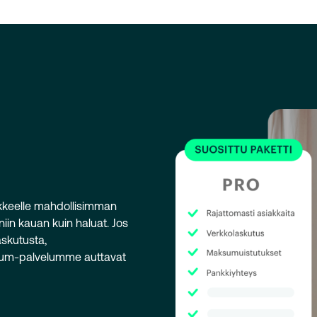
ikkeelle mahdollisimman
 niin kauan kuin haluat. Jos
askutusta,
mium-palvelumme auttavat