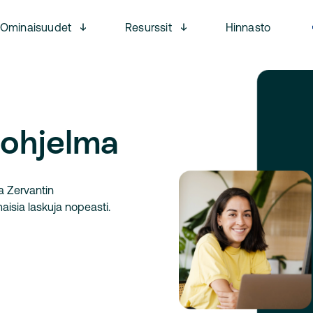
Open menu
Open menu
Ominaisuudet
Resurssit
Hinnasto
sohjelma
a Zervantin
maisia laskuja nopeasti.