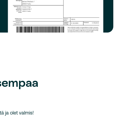
isempaa
ä ja olet valmis!