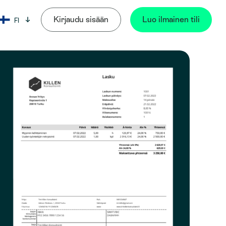
Kirjaudu sisään
Luo ilmainen tili
FI
Kieli: Suomi