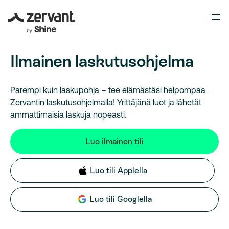
Ilmainen laskutusohjelma
Parempi kuin laskupohja – tee elämästäsi helpompaa
Zervantin laskutusohjelmalla! Yrittäjänä luot ja lähetät
ammattimaisia laskuja nopeasti.
Luo ilmainen tili
Luo tili Applella
Luo tili Googlella