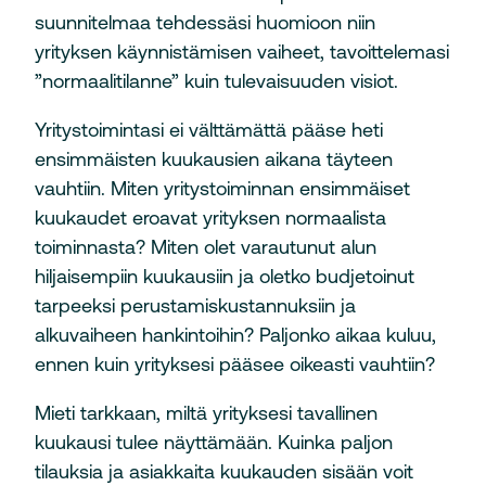
suunnitelmaa tehdessäsi huomioon niin
yrityksen käynnistämisen vaiheet, tavoittelemasi
”normaalitilanne” kuin tulevaisuuden visiot.
Yritystoimintasi ei välttämättä pääse heti
ensimmäisten kuukausien aikana täyteen
vauhtiin. Miten yritystoiminnan ensimmäiset
kuukaudet eroavat yrityksen normaalista
toiminnasta? Miten olet varautunut alun
hiljaisempiin kuukausiin ja oletko budjetoinut
tarpeeksi perustamiskustannuksiin ja
alkuvaiheen hankintoihin? Paljonko aikaa kuluu,
ennen kuin yrityksesi pääsee oikeasti vauhtiin?
Mieti tarkkaan, miltä yrityksesi tavallinen
kuukausi tulee näyttämään. Kuinka paljon
tilauksia ja asiakkaita kuukauden sisään voit