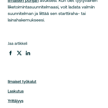
ilmaisen pohjan
avuksesi. Kun olet tyytyväinen
liiketoimintasuunnitelmaasi, voit ladata valmiin
suunnitelman ja liittää sen starttiraha- tai
lainahakemukseesi.
Jaa artikkeli
Ilmaiset työkalut
Laskutus
Yrittäjyys