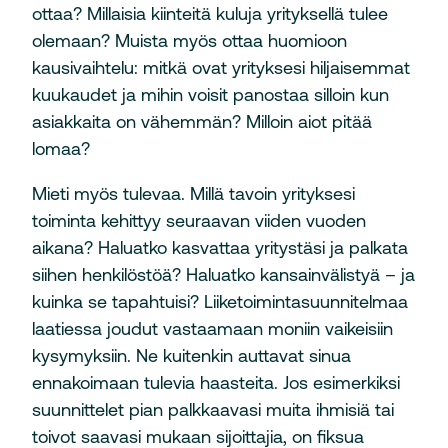
ottaa? Millaisia kiinteitä kuluja yrityksellä tulee
olemaan? Muista myös ottaa huomioon
kausivaihtelu: mitkä ovat yrityksesi hiljaisemmat
kuukaudet ja mihin voisit panostaa silloin kun
asiakkaita on vähemmän? Milloin aiot pitää
lomaa?
Mieti myös tulevaa. Millä tavoin yrityksesi
toiminta kehittyy seuraavan viiden vuoden
aikana? Haluatko kasvattaa yritystäsi ja palkata
siihen henkilöstöä? Haluatko kansainvälistyä – ja
kuinka se tapahtuisi? Liiketoimintasuunnitelmaa
laatiessa joudut vastaamaan moniin vaikeisiin
kysymyksiin. Ne kuitenkin auttavat sinua
ennakoimaan tulevia haasteita. Jos esimerkiksi
suunnittelet pian palkkaavasi muita ihmisiä tai
toivot saavasi mukaan sijoittajia, on fiksua