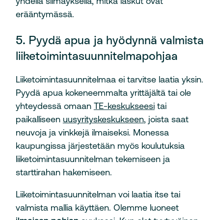
yhdellä silmäyksellä, mitkä laskut ovat
erääntymässä.
5. Pyydä apua ja hyödynnä valmista
liiketoimintasuunnitelmapohjaa
Liiketoimintasuunnitelmaa ei tarvitse laatia yksin.
Pyydä apua kokeneemmalta yrittäjältä tai ole
yhteydessä omaan
TE-keskukseesi
tai
paikalliseen
uusyrityskeskukseen
, joista saat
neuvoja ja vinkkejä ilmaiseksi. Monessa
kaupungissa järjestetään myös koulutuksia
liiketoimintasuunnitelman tekemiseen ja
starttirahan hakemiseen.
Liiketoimintasuunnitelman voi laatia itse tai
valmista mallia käyttäen. Olemme luoneet