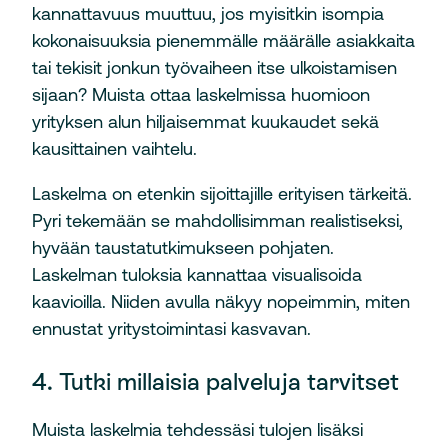
kannattavuus muuttuu, jos myisitkin isompia
kokonaisuuksia pienemmälle määrälle asiakkaita
tai tekisit jonkun työvaiheen itse ulkoistamisen
sijaan? Muista ottaa laskelmissa huomioon
yrityksen alun hiljaisemmat kuukaudet sekä
kausittainen vaihtelu.
Laskelma on etenkin sijoittajille erityisen tärkeitä.
Pyri tekemään se mahdollisimman realistiseksi,
hyvään taustatutkimukseen pohjaten.
Laskelman tuloksia kannattaa visualisoida
kaavioilla. Niiden avulla näkyy nopeimmin, miten
ennustat yritystoimintasi kasvavan.
4. Tutki millaisia palveluja tarvitset
Muista laskelmia tehdessäsi tulojen lisäksi