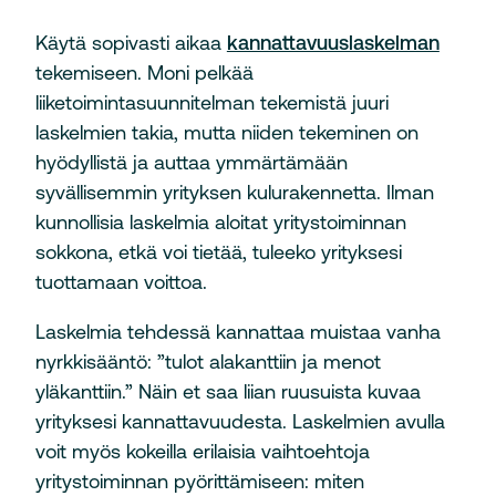
Käytä sopivasti aikaa
kannattavuuslaskelman
tekemiseen. Moni pelkää
liiketoimintasuunnitelman tekemistä juuri
laskelmien takia, mutta niiden tekeminen on
hyödyllistä ja auttaa ymmärtämään
syvällisemmin yrityksen kulurakennetta. Ilman
kunnollisia laskelmia aloitat yritystoiminnan
sokkona, etkä voi tietää, tuleeko yrityksesi
tuottamaan voittoa.
Laskelmia tehdessä kannattaa muistaa vanha
nyrkkisääntö: ”tulot alakanttiin ja menot
yläkanttiin.” Näin et saa liian ruusuista kuvaa
yrityksesi kannattavuudesta. Laskelmien avulla
voit myös kokeilla erilaisia vaihtoehtoja
yritystoiminnan pyörittämiseen: miten