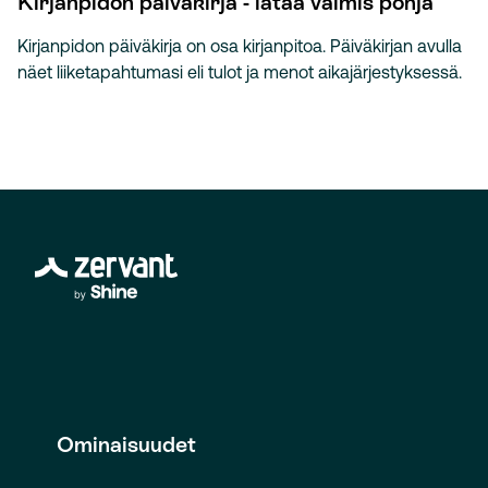
Kirjanpidon päiväkirja - lataa valmis pohja
Kirjanpidon päiväkirja on osa kirjanpitoa. Päiväkirjan avulla
näet liiketapahtumasi eli tulot ja menot aikajärjestyksessä.
Ominaisuudet