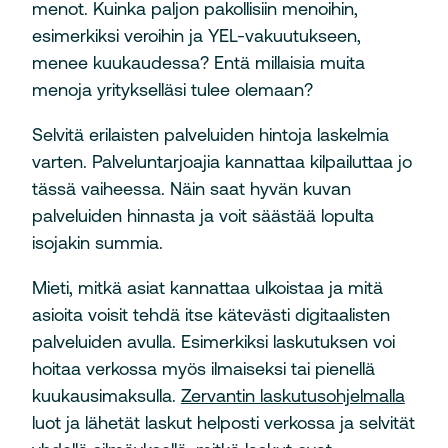
menot. Kuinka paljon pakollisiin menoihin,
esimerkiksi veroihin ja YEL-vakuutukseen,
menee kuukaudessa? Entä millaisia muita
menoja yritykselläsi tulee olemaan?
Selvitä erilaisten palveluiden hintoja laskelmia
varten. Palveluntarjoajia kannattaa kilpailuttaa jo
tässä vaiheessa. Näin saat hyvän kuvan
palveluiden hinnasta ja voit säästää lopulta
isojakin summia.
Mieti, mitkä asiat kannattaa ulkoistaa ja mitä
asioita voisit tehdä itse kätevästi digitaalisten
palveluiden avulla. Esimerkiksi laskutuksen voi
hoitaa verkossa myös ilmaiseksi tai pienellä
kuukausimaksulla.
Zervantin laskutusohjelmalla
luot ja lähetät laskut helposti verkossa ja selvität