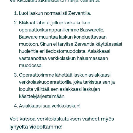
Verkkolaskutuksessa on neljä vaihetta:
Luot laskun normaalisti Zervantilla.
Klikkaat lähetä, jolloin lasku kulkee
operaattorikumppanillemme Baswarelle.
Basware muuntaa laskun koneluettavaan
muotoon. Sinun ei tarvitse Zervantia käyttäessäsi
huolehtia eri tiedostomuodoista. Asiakkaasi
vastaanottaa verkkolaskun haluamassaan
muodossa.
Operaattorimme lähettää laskun asiakkaasi
verkkolaskuoperaattorille, joka tarkistaa sen ja
lopulta välittää sen asiakkaasi laskujen
käsittelyjärjestelmään.
Asiakkaasi saa verkkolaskun!
Voit katsoa verkkolaskutuksen vaiheet myös
lyhyeltä videoltamme
!