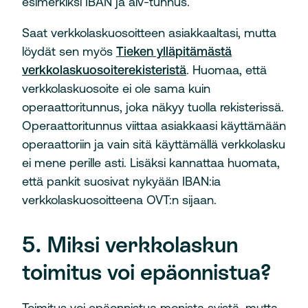
esimerkiksi IBAN ja alv-tunnus.
Saat verkkolaskuosoitteen asiakkaaltasi, mutta
löydät sen myös
Tieken ylläpitämästä
verkkolaskuosoiterekisteristä
. Huomaa, että
verkkolaskuosoite ei ole sama kuin
operaattoritunnus, joka näkyy tuolla rekisterissä.
Operaattoritunnus viittaa asiakkaasi käyttämään
operaattoriin ja vain sitä käyttämällä verkkolasku
ei mene perille asti. Lisäksi kannattaa huomata,
että pankit suosivat nykyään IBAN:ia
verkkolaskuosoitteena OVT:n sijaan.
5. Miksi verkkolaskun
toimitus voi epäonnistua?
Toimitus voi epäonnistua monista syistä, mutta