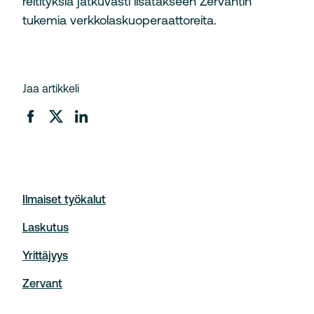
reitityksiä jatkuvasti lisätäkseen Zervantin
tukemia verkkolaskuoperaattoreita.
Jaa artikkeli
Ilmaiset työkalut
Laskutus
Yrittäjyys
Zervant