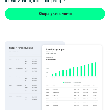
format. Snabbt, felfritt och pålitligt!
Skapa gratis konto