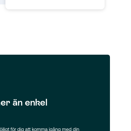
er än enkel
 möjligt för dig att komma igång med din