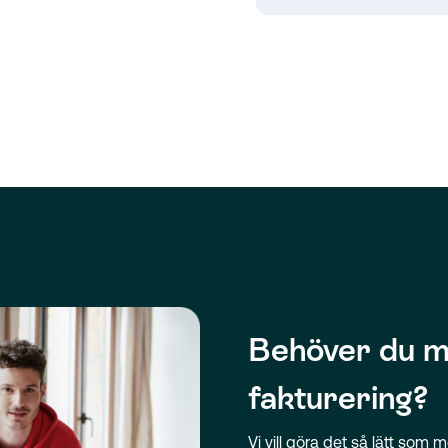
Behöver du m
fakturering?
Vi vill göra det så lätt som