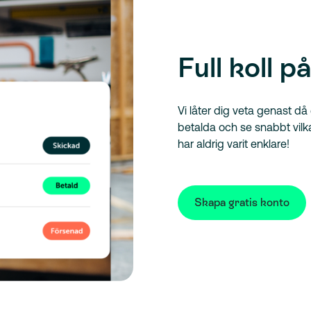
Full koll p
Vi låter dig veta genast då
betalda och se snabbt vilka 
har aldrig varit enklare!
Skapa gratis konto