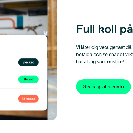
Full koll p
Vi låter dig veta genast då
betalda och se snabbt vilka 
har aldrig varit enklare!
Skapa gratis konto