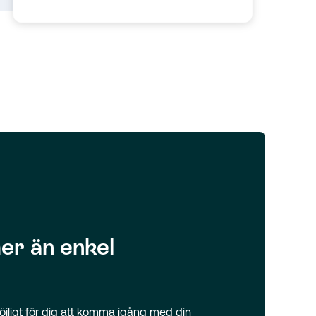
er än enkel
 möjligt för dig att komma igång med din