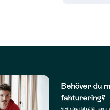
Behöver du m
fakturering?
Vi vill göra det så lätt som