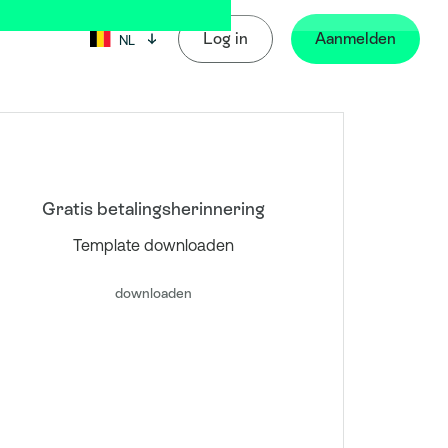
Log in
Aanmelden
NL
Huidige taal: België
Gratis betalingsherinnering
Template downloaden
downloaden